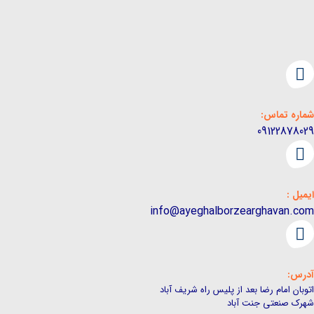
ماره تماس:
0912287802
یمیل :
info@ayeghalborzearghavan.co
درس:
توبان امام رضا بعد از پلیس راه شریف آباد
هرک صنعتی جنت آباد